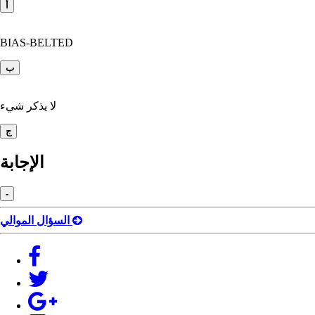
أ
BIAS-BELTED
ب
لا يذكر شيء
ج
اﻹجابة
-
السؤال الموالي